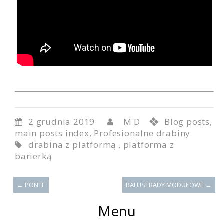
2 grudnia 2019
M D
Blog posts,
main posts index
,
Profesionalne drabiny
drabina z platformą
,
platforma z
barierką
←
PONTE
BALUSTRADY MODUŁOWE
→
Menu