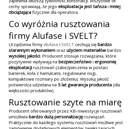
zapewnia dłuższą żywotność konstrukcji. Wszystkie te
cechy sprawiają, że jego
eksploatacja jest tańsza
i
mniej
obciążająca
fizycznie dla operatora.
Co wyróżnia rusztowania
firmy Alufase i SVELT?
Urządzenia firmy
Alufase
i
SVELT
cechują się
bardzo
starannym wykonaniem
oraz
użyciem materiałów
bardzo
wysokiej jakości
. Producent stosuje rozwiązania, które
pozytywnie wpływają na
bezpieczeństwo
i
ergonomię
eksploatacji
rusztowań (zabezpieczenia w postaci
barierek, koła z hamulcami, regulowane nogi,
kompaktowe rozmiary po złożeniu). Wysoką jakość
potwierdza udzielana na
5 lat gwarancja producenta
(dla
większości produktów).
Rusztowanie szyte na miarę
Producent oferowanych przez KB-Inwestycje rusztowań
umożliwia
bardzo dużą personalizację
rozwiązań.
Praktycznie do każdego systemu rusztowań możliwe jest
zamówienie dodatkowych elementów zwiększających