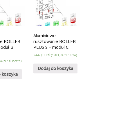
e
Aluminiowe
ie ROLLER
rusztowanie ROLLER
moduł B
PLUS S – moduł C
2440,00
zł
(
1983,74
zł
netto)
747,97
zł
netto)
Dodaj do koszyka
o koszyka