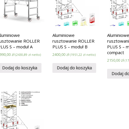
luminiowe
Aluminiowe
Aluminiow
rusztowanie ROLLER
rusztowanie ROLLER
rusztowan
LUS S – moduł A
PLUS S – moduł B
PLUS S – 
compact
990,00
zł
2400,00
zł
(
2430,89
zł
netto)
(
1951,22
zł
netto)
2150,00
zł
(
1
Dodaj do koszyka
Dodaj do koszyka
Dodaj d